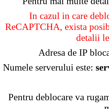
Pentru mai multe detal
In cazul in care debl
ReCAPTCHA, exista posibil
detalii l
Adresa de IP bloca
Numele serverului este:
se
Pentru deblocare va ruga
m