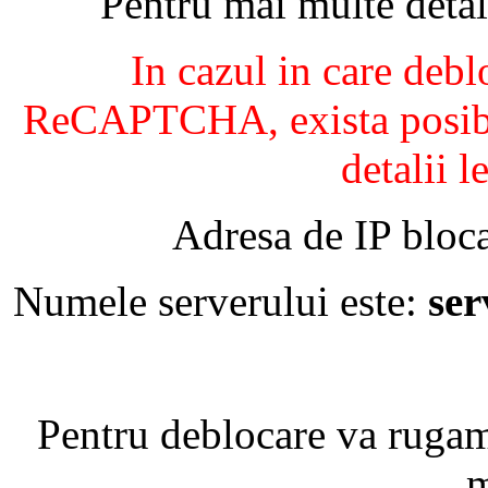
Pentru mai multe detal
In cazul in care debl
ReCAPTCHA, exista posibil
detalii l
Adresa de IP bloca
Numele serverului este:
se
Pentru deblocare va ruga
m